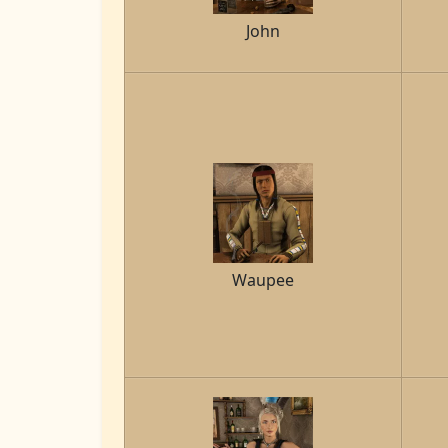
John
Waupee