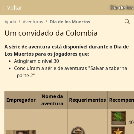
Voltar
Día de lo
Ajuda
Aventuras
Día de los Muertos
Um convidado da Colombia
A série de aventura está disponível durante o Dia de
Los Muertos para os jogadores que:
Atingiram o nível 30
Concluíram a série de aventuras "Salvar a taberna
- parte 2"
Nome da
Empregador
Requerimentos
Recompen
aventura
40