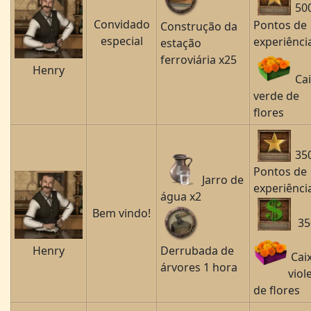
50
Convidado
Pontos de
Construção da
especial
experiênci
estação
ferroviária x25
Henry
Ca
verde de
flores
35
Pontos de
Jarro de
experiênci
água x2
Bem vindo!
35
Henry
Derrubada de
Cai
árvores 1 hora
viol
de flores