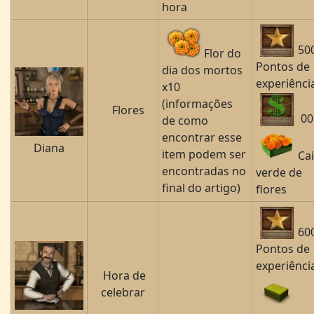
hora
50
Flor do
Pontos de
dia dos mortos
experiênci
x10
(informações
Flores
00
de como
encontrar esse
Diana
item podem ser
Ca
encontradas no
verde de
final do artigo)
flores
60
Pontos de
experiênci
Hora de
celebrar