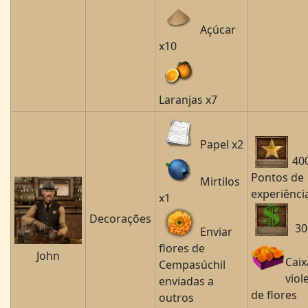
Açúcar
x10
Laranjas x7
Papel x2
40
Pontos de
Mirtilos
experiênci
x1
Decorações
30
Enviar
flores de
John
Caix
Cempasúchil
viol
enviadas a
de flores
outros