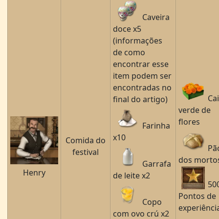
Caveira
doce x5
(informações
de como
encontrar esse
item podem ser
encontradas no
Ca
final do artigo)
verde de
flores
Farinha
x10
Comida do
Pã
festival
dos morto
Garrafa
Henry
de leite x2
50
Pontos de
Copo
experiênci
com ovo crú x2