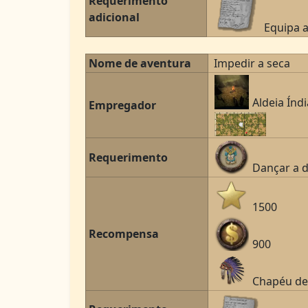
Requerimento
adicional
Equipa a
Nome de aventura
Impedir a seca
Aldeia Índi
Empregador
Requerimento
Dançar a 
1500
Recompensa
900
Chapéu de