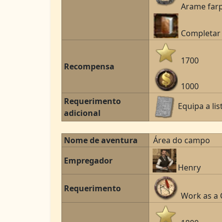
Arame far
Completar 
1700
Recompensa
1000
Requerimento
Equipa a li
adicional
Nome de aventura
Área do campo
Empregador
Henry
Requerimento
Work as a 