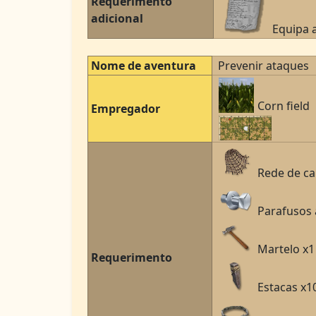
Requerimento
adicional
Equipa a
Nome de aventura
Prevenir ataques
Corn field
Empregador
Rede de ca
Parafusos 
Martelo x1
Requerimento
Estacas x1