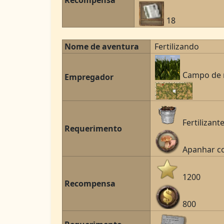
Recompensa
18
Nome de aventura
Fertilizando
Campo de 
Empregador
Fertilizant
Requerimento
Apanhar c
1200
Recompensa
800