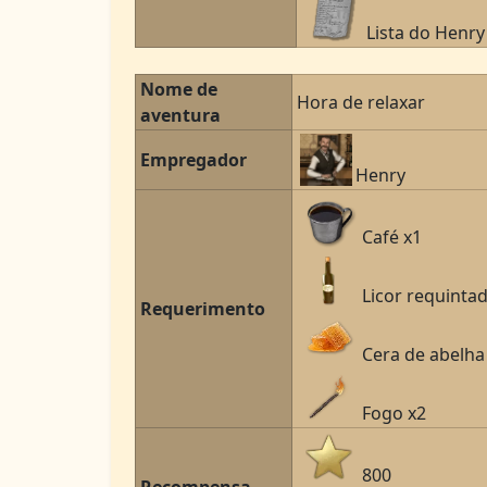
Lista do Henry
Nome de
Hora de relaxar
aventura
Empregador
Henry
Café x1
Licor requinta
Requerimento
Cera de abelha
Fogo x2
800