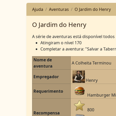
Ajuda
Aventuras
O Jardim do Henry
O Jardim do Henry
A série de aventuras está disponível todos
Atingiram o nível 170
Completar a aventura: "Salvar a Tabern
Nome de
A Colheita Terminou
aventura
Empregador
Henry
Requerimento
Hamburger Mi
800
Recompensa