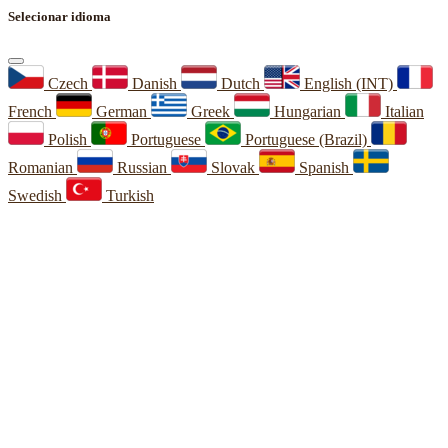
Selecionar idioma
Czech
Danish
Dutch
English (INT)
French
German
Greek
Hungarian
Italian
Polish
Portuguese
Portuguese (Brazil)
Romanian
Russian
Slovak
Spanish
Swedish
Turkish