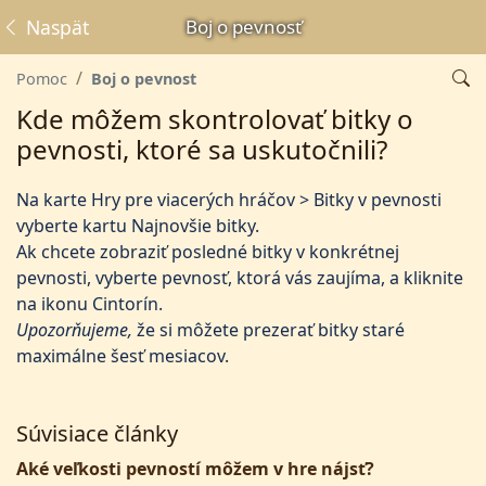
Naspäť
Boj o pevnosť
Pomoc
Boj o pevnosť
Kde môžem skontrolovať bitky o
pevnosti, ktoré sa uskutočnili?
Na karte Hry pre viacerých hráčov > Bitky v pevnosti
vyberte kartu Najnovšie bitky.
Ak chcete zobraziť posledné bitky v konkrétnej
pevnosti, vyberte pevnosť, ktorá vás zaujíma, a kliknite
na ikonu Cintorín.
Upozorňujeme,
že si môžete prezerať bitky staré
maximálne šesť mesiacov.
Súvisiace články
Aké veľkosti pevností môžem v hre nájsť?