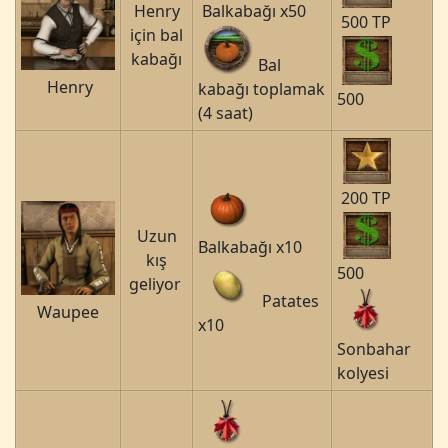
Henry
Balkabağı x50
500 TP
için bal
kabağı
Bal
Henry
kabağı toplamak
500
(4 saat)
200 TP
Uzun
Balkabağı x10
kış
500
geliyor
Patates
Waupee
x10
Sonbahar
kolyesi