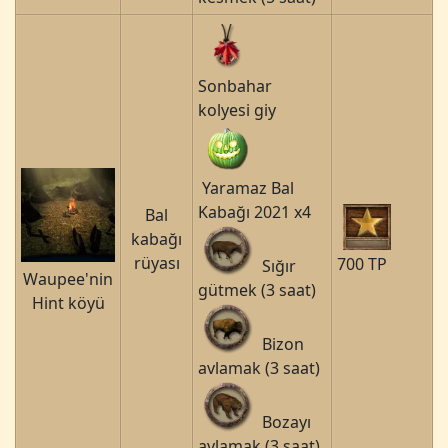
Sonbahar
kolyesi giy
Yaramaz Bal
Kabağı 2021 x4
Bal
kabağı
rüyası
700 TP
Sığır
Waupee'nin
gütmek (3 saat)
Hint köyü
Bizon
avlamak (3 saat)
Bozayı
avlamak (3 saat)