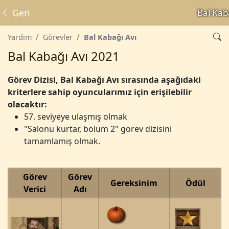
Geri
Bal Kab
Yardım
Görevler
Bal Kabağı Avı
Bal Kabağı Avı 2021
Görev Dizisi, Bal Kabağı Avı sırasında aşağıdaki
kriterlere sahip oyuncularımız için erişilebilir
olacaktır:
57. seviyeye ulaşmış olmak
"Salonu kurtar, bölüm 2" görev dizisini
tamamlamış olmak.
Görev
Görev
Gereksinim
Ödül
Verici
Adı