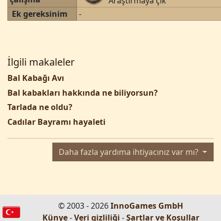
Araştırmaya çık
Ek gereksinim
-
İlgili makaleler
Bal Kabağı Avı
Bal kabakları hakkında ne biliyorsun?
Tarlada ne oldu?
Cadılar Bayramı hayaleti
Daha fazla yardıma ihtiyacınız var mı?
© 2003 - 2026
InnoGames GmbH
Künye
-
Veri gizliliği
-
Şartlar ve Koşullar