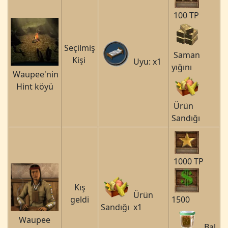
100 TP
Seçilmiş
Saman
Kişi
Uyu: x1
yığını
Waupee'nin
Hint köyü
Ürün
Sandığı
1000 TP
Kış
Ürün
1500
geldi
Sandığı x1
Waupee
Bal