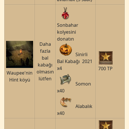
Sonbahar
kolyesini
donatın
Daha
fazla
Sinirli
bal
Bal Kabağı 2021
kabağı
x4
700 TP
olmasın
Waupee'nin
lütfen
Hint köyü
Somon
x40
Alabalık
x40