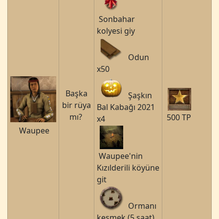
Sonbahar
kolyesi giy
Odun
x50
Başka
Şaşkın
bir rüya
Bal Kabağı 2021
mı?
500 TP
x4
Waupee
Waupee'nin
Kızılderili köyüne
git
Ormanı
kesmek (5 saat)