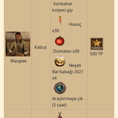
Sonbahar
kolyesi giy
Havuç
x30
Kabus
Domates x30
500 TP
Waupee
Neşeli
Bal Kabağı 2021
x4
Araştırmaya çık
(5 saat)