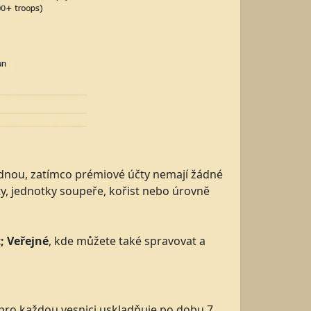
ednou, zatímco prémiové účty nemají žádné
ty, jednotky soupeře, kořist nebo úrovně
; Veřejné
, kde můžete také spravovat a
 pro každou vesnici uskladňuje po dobu 7