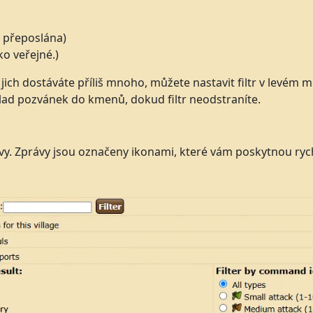
 přeposlána)
ko veřejné.)
ich dostáváte příliš mnoho, můžete nastavit filtr v levém
klad pozvánek do kmenů, dokud filtr neodstraníte.
vy. Zprávy jsou označeny ikonami, které vám poskytnou rych