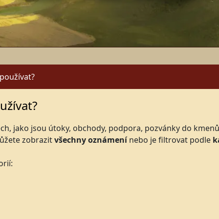
 používat?
užívat?
h, jako jsou útoky, obchody, podpora, pozvánky do kmenů a 
ůžete zobrazit
všechny oznámení
nebo je filtrovat podle
k
rií: