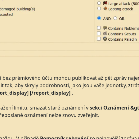
áči bez prémiového účtu mohou publikovat až pět zpráv naj
t tak, aby skryly podrobnosti, jako jsou vaše jednotky, ztrá
ort_display] [/report_display]
.
ažení limitu, smazat staré oznámení v
sekci Oznámení &gt
řeposlané oznámení nelze znovu zveřejnit.
mažou. V případě
Pomocník rabování
se nejnovější zpráva