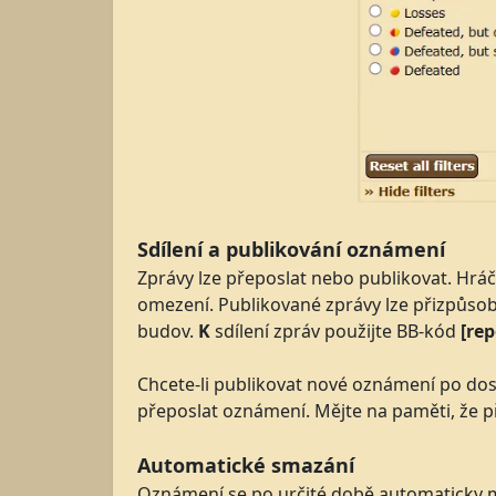
Sdílení a publikování oznámení
Zprávy lze přeposlat nebo publikovat. Hr
omezení. Publikované zprávy lze přizpůsobi
budov.
K
sdílení zpráv použijte BB-kód
[rep
Chcete-li publikovat nové oznámení po dos
přeposlat oznámení. Mějte na paměti, že p
Automatické smazání
Oznámení se po určité době automaticky 