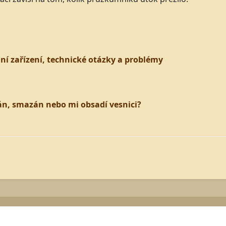
í zařízení, technické otázky a problémy
án, smazán nebo mi obsadí vesnici?
© 2003 - 2026
InnoGames GmbH