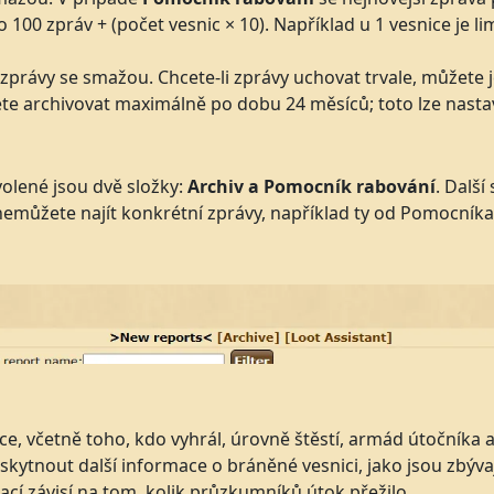
 100 zpráv + (počet vesnic × 10). Například u 1 vesnice je limi
zprávy se smažou. Chcete-li zprávy uchovat trvale, můžete j
e archivovat maximálně po dobu 24 měsíců; toto lze nastavi
olené jsou dvě složky:
Archiv a
Pomocník rabování
. Další
nemůžete najít konkrétní zprávy, například ty od Pomocníka 
, včetně toho, kdo vyhrál, úrovně štěstí, armád útočníka a
kytnout další informace o bráněné vesnici, jako jsou zbýva
cí závisí na tom, kolik průzkumníků útok přežilo.