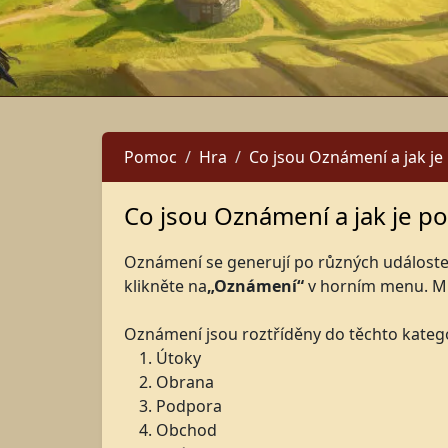
Pomoc
Hra
Co jsou Oznámení a jak je
Co jsou Oznámení a jak je po
Oznámení se generují po různých událostec
klikněte na
„Oznámení“
v horním menu. M
Oznámení jsou roztříděny do těchto katego
Útoky
Obrana
Podpora
Obchod