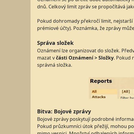
dnů. Celkový limit zpráv se propočítává jako
Pokud dohromady překročí limit, nejstarší 
prémiové účty). Poznámka, že zprávy můžet
Správa složek
Oznámení lze organizovat do složek. Předv
mazat v
části Oznámení > Složky
. Pokud 
správná složka.
Bitva: Bojové zprávy
Bojové zprávy poskytují podrobné informace
Pokud průzkumníci útok přežijí, mohou pos
mimo vesnici. Množství odhalených informa