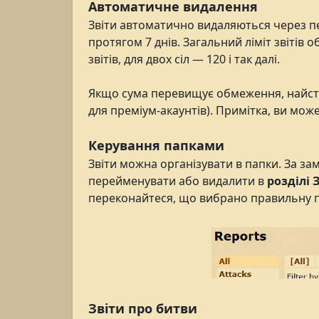
Автоматичне видалення
Звіти автоматично видаляються через п
протягом 7 днів. Загальний ліміт звітів о
звітів, для двох сіл — 120 і так далі.
Якщо сума перевищує обмеження, найстар
для преміум-акаунтів). Примітка, ви мож
Керування папками
Звіти можна організувати в папки. За за
перейменувати або видалити в
розділі 
переконайтеся, що вибрано правильну п
Звіти про битви