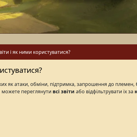
віти і як ними користуватися?
ристуватися?
аких як атаки, обміни, підтримка, запрошення до племен, 
и можете переглянути
всі звіти
або відфільтрувати їх за