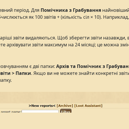
евний період. Для
Помічника з Грабування
найновіший 
бчислюється як 100 звітів + (кількість сіл × 10). Наприкл
іші звіти видаляються. Щоб зберегти звіти назавжди, ви
ете архівувати звіти максимум на 24 місяці; це можна зм
мовчуванням є дві папки:
Архів та
Помічник з Грабува
Звіти > Папки
. Якщо ви не можете знайти конкретні звіт
апку.