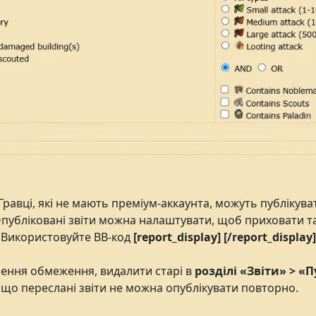
равці, які не мають преміум-аккаунта, можуть публікувати
бліковані звіти можна налаштувати, щоб приховати такі 
. Використовуйте BB-код
[report_display] [/report_displa
гнення обмеження, видалити старі в
розділі «Звіти» > «П
і, що переслані звіти не можна опублікувати повторно.