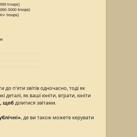
 до п'яти звітів одночасно, тоді як
деталі, як ваші юніти, втрати, юніти
y], щоб
ділитися звітами.
ублічні»
, де ви також можете керувати