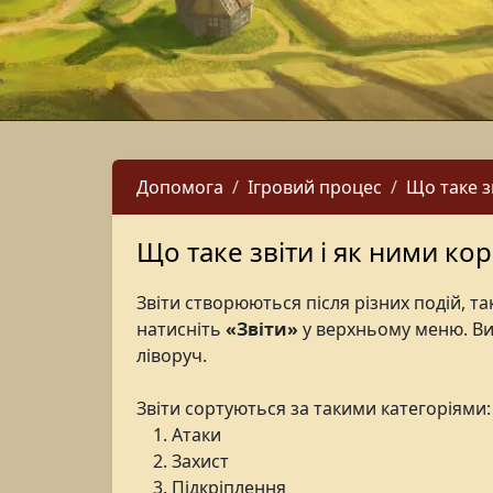
Допомога
Ігровий процес
Що таке з
Що таке звіти і як ними ко
Звіти створюються після різних подій, т
натисніть
«Звіти»
у верхньому меню. В
ліворуч.
Звіти сортуються за такими категоріями:
Атаки
Захист
Підкріплення