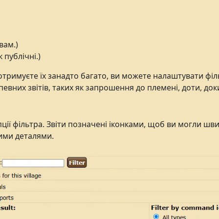
вам.)
к публічні.)
 отримуєте їх занадто багато, ви можете налаштувати філ
евних звітів, таких як запрошення до племені, доти, док
ції фільтра. Звіти позначені іконками, щоб ви могли шв
ими деталями.