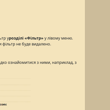
ьтр у
розділі «Фільтр»
у лівому меню.
и фільтр не буде видалено.
идко ознайомитися з ними, наприклад, з