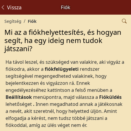
Vissza
Fiók
Segítség
Fiók
Mi az a fiókhelyettesítés, és hogyan
segít, ha egy ideig nem tudok
játszani?
Ha távol leszel, és szükséged van valakire, aki vigyáz a
fiókodra, akkor a
fiókfelügyeleti
rendszer
segítségével megengedheted valakinek, hogy
bejelentkezzen és vigyázzon rá. Ennek
engedélyezéséhez kattintson a felső menüben a
Beállítások
menüpontra, majd válassza a
Fióküldés
lehetőséget
.
Innen megadhatod annak a játékosnak
a nevét, akit szeretnél, hogy helyetted üljön. Amint
elfogadja a kérést, nem tudsz többé játszani a
fiókoddal, amíg az ülés véget nem ér.