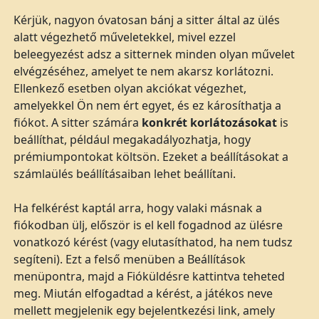
Kérjük, nagyon óvatosan bánj a sitter által az ülés
alatt végezhető műveletekkel, mivel ezzel
beleegyezést adsz a sitternek minden olyan művelet
elvégzéséhez, amelyet te nem akarsz korlátozni.
Ellenkező esetben olyan akciókat végezhet,
amelyekkel Ön nem ért egyet, és ez károsíthatja a
fiókot. A sitter számára
konkrét korlátozásokat
is
beállíthat, például megakadályozhatja, hogy
prémiumpontokat költsön. Ezeket a beállításokat a
számlaülés beállításaiban lehet beállítani.
Ha felkérést kaptál arra, hogy valaki másnak a
fiókodban ülj, először is el kell fogadnod az ülésre
vonatkozó kérést (vagy elutasíthatod, ha nem tudsz
segíteni). Ezt a felső menüben a Beállítások
menüpontra, majd a Fióküldésre kattintva teheted
meg. Miután elfogadtad a kérést, a játékos neve
mellett megjelenik egy bejelentkezési link, amely