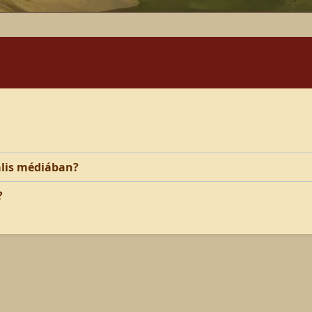
ális médiában?
?