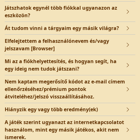
Játszhatok egynél több fiókkal ugyanazon az
eszközön?
Át tudom vinni a tárgyaim egy másik világra?
Elfelejtettem a felhasználónevem és/vagy
jelszavam [Browser]
Mi az a fiókhelyettesítés, és hogyan segít, ha
egy ideig nem tudok játszani?
Nem kaptam megerősítő kódot az e-mail címem
ellenőrzéséhez/prémium pontok
átviteléhez/jelszó visszaállításához.
Hiányzik egy vagy több eredmény(ek)
A játék szerint ugyanazt az internetkapcsolatot
használom, mint egy másik játékos, akit nem
ismerek.