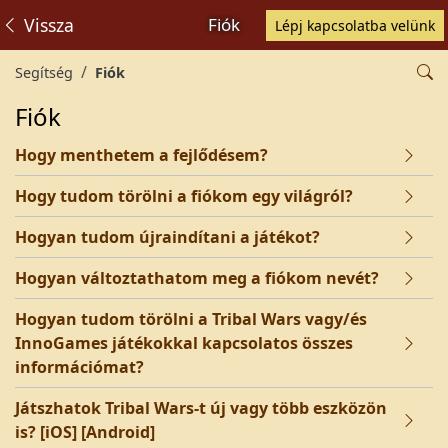
Vissza
Fiók
Lépj kapcsolatba velünk
Segítség
Fiók
Fiók
Hogy menthetem a fejlődésem?
Hogy tudom törölni a fiókom egy világról?
Hogyan tudom újraindítani a játékot?
Hogyan változtathatom meg a fiókom nevét?
Hogyan tudom törölni a Tribal Wars vagy/és
InnoGames játékokkal kapcsolatos összes
információmat?
Játszhatok Tribal Wars-t új vagy több eszközön
is? [iOS] [Android]