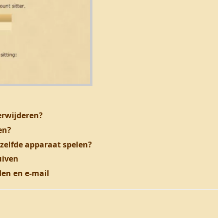
erwijderen?
en?
zelfde apparaat spelen?
uiven
den en e-mail