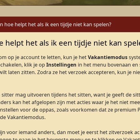
hoe helpt het als ik een tijdje niet kan spelen?
helpt het als ik een tijdje niet kan spe
m op je account te letten, kun je het
Vakantiemodus
syst
chakelen, klik je op
Instellingen
in het menu bovenaan en 
ilt laten zitten. Zodra ze het verzoek accepteren, kun je ni
sitter mag uitvoeren tijdens het sitten, want je geeft de si
Anders kan het afgelopen zijn met acties waar je het niet m
instellen voor de oppas, zoals voorkomen dat ze premium 
r de Vakantiemodus.
ijn voor iemand anders, dan moet je eerst het zitverzoek ac
llingen te gaan in het bovenste menu en te klikken op Vakan