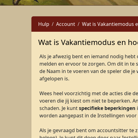
Hulp
Account
Wat is Vakantiemodus en 
Wat is Vakantiemodus en hoe 
Als je afwezig bent en iemand nodig hebt o
melden en ervoor te zorgen. Om dit in te s
de Naam in te voeren van de speler die je w
afgelopen is.
Wees heel voorzichtig met de acties die de 
voeren die jij kiest om niet te beperken. 
schaden. Je kunt
specifieke beperkingen
worden aangepast in de Instellingen voo
Als je gevraagd bent om accountsitter te z
helpen). Je kunt dit doen door naar Inste