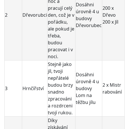
noc a
Dosáhni
pracují celý
200 x
úrovně 4 u
2
Dřevorubci
den, což je v
Dřevo
budovy
pořádku,
200 x Jíl
Dřevorubec
ale pokud je
třeba,
budou
pracovat i v
noci.
Stejně jako
jíl, tvoji
Dosáhni
nepřátelé
úrovně 4 u
budou brzy
2 x Mistr
3
Hrnčířství
budovy
snadno
rabování
Lom na
zpracováni
těžbu jílu
a rozdrceni
tvojí rukou.
Díky
získávání