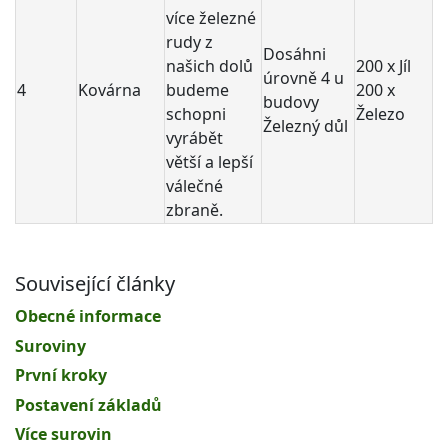
více železné
rudy z
Dosáhni
našich dolů
200 x Jíl
úrovně 4 u
4
Kovárna
budeme
200 x
budovy
schopni
Železo
Železný důl
vyrábět
větší a lepší
válečné
zbraně.
Související články
Obecné informace
Suroviny
První kroky
Postavení základů
Více surovin