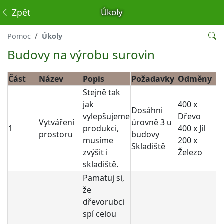
Zpět
Úkoly
Pomoc
Úkoly
Budovy na výrobu surovin
Část
Název
Popis
Požadavky
Odměny
Stejně tak
jak
400 x
Dosáhni
vylepšujeme
Dřevo
Vytváření
úrovně 3 u
1
produkci,
400 x Jíl
prostoru
budovy
musíme
200 x
Skladiště
zvýšit i
Železo
skladiště.
Pamatuj si,
že
dřevorubci
spí celou