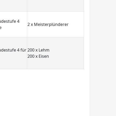
udestufe 4
2 x Meisterplünderer
e
destufe 4 für
200 x Lehm
200 x Eisen