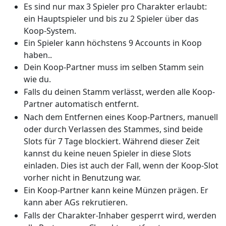
Es sind nur max 3 Spieler pro Charakter erlaubt:
ein Hauptspieler und bis zu 2 Spieler über das
Koop-System.
Ein Spieler kann höchstens 9 Accounts in Koop
haben..
Dein Koop-Partner muss im selben Stamm sein
wie du.
Falls du deinen Stamm verlässt, werden alle Koop-
Partner automatisch entfernt.
Nach dem Entfernen eines Koop-Partners, manuell
oder durch Verlassen des Stammes, sind beide
Slots für 7 Tage blockiert. Während dieser Zeit
kannst du keine neuen Spieler in diese Slots
einladen. Dies ist auch der Fall, wenn der Koop-Slot
vorher nicht in Benutzung war.
Ein Koop-Partner kann keine Münzen prägen. Er
kann aber AGs rekrutieren.
Falls der Charakter-Inhaber gesperrt wird, werden