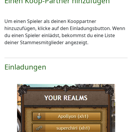
Einen Koop-Partner hinzufügen
Um einen Spieler als deinen Kooppartner
hinzuzufügen, klicke auf den Einladungsbutton. Wenn
du einen Spieler einlädst, bekommst du eine Liste
deiner Stammesmitglieder angezeigt.
Einladungen