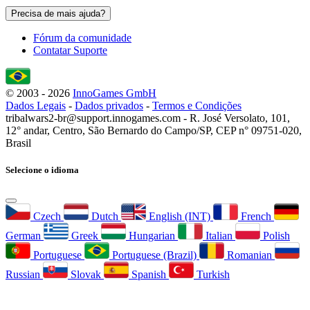
Precisa de mais ajuda?
Fórum da comunidade
Contatar Suporte
© 2003 - 2026
InnoGames GmbH
Dados Legais
-
Dados privados
-
Termos e Condições
tribalwars2-br@support.innogames.com - R. José Versolato, 101,
12° andar, Centro, São Bernardo do Campo/SP, CEP n° 09751-020,
Brasil
Selecione o idioma
Czech
Dutch
English (INT)
French
German
Greek
Hungarian
Italian
Polish
Portuguese
Portuguese (Brazil)
Romanian
Russian
Slovak
Spanish
Turkish