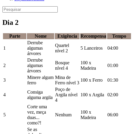
Dia 2
Parte
Nome
Exigência
Recompensa
Tempo
Derrube
Quartel
1
algumas
5 Lanceiros
04:00
nível 2
árvores
Derrube
Bosque
100 x
2
algumas
01:00
nível 4
Madeira
árvores
Minere algum
Mina de
3
100 x Ferro
01:30
ferro
Ferro nível 3
Poço de
Consiga
4
Argila nível
100 x Argila
02:00
alguma argila
4
Corte uma
vez, meça
100 x
5
Nenhum
06:00
duas...
Madeira
como?!
Se as