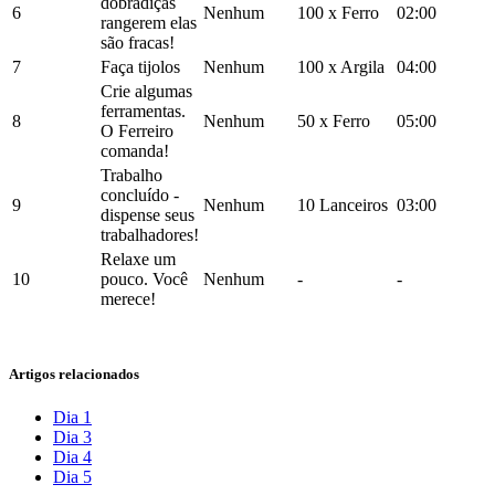
dobradiças
6
Nenhum
100 x Ferro
02:00
rangerem elas
são fracas!
7
Faça tijolos
Nenhum
100 x Argila
04:00
Crie algumas
ferramentas.
8
Nenhum
50 x Ferro
05:00
O Ferreiro
comanda!
Trabalho
concluído -
9
Nenhum
10 Lanceiros
03:00
dispense seus
trabalhadores!
Relaxe um
10
pouco. Você
Nenhum
-
-
merece!
Artigos relacionados
Dia 1
Dia 3
Dia 4
Dia 5