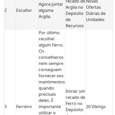
recado de
Novas
Agora juntai
Argila no
Ofertas
2
Escultor
alguma
Depósito
Diárias de
Argila.
de
Unidades
Recursos
Por último,
recolhei
algum Ferro.
Os
conselheiros
nem sempre
conseguem
fornecer-vos
mantimentos
quando
Iniciar um
precisais
recado de
deles. É
Ferro no
3
Ferreiro
importante
20 Vikings
Depósito
utilizar o