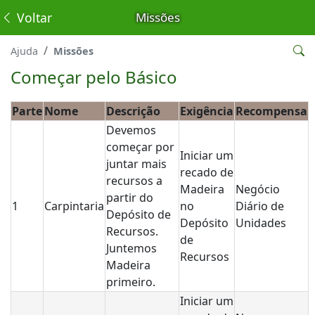
Voltar
Missões
Ajuda
Missões
Começar pelo Básico
Parte
Nome
Descrição
Exigência
Recompensa
Devemos
começar por
Iniciar um
juntar mais
recado de
recursos a
Madeira
Negócio
partir do
1
Carpintaria
no
Diário de
Depósito de
Depósito
Unidades
Recursos.
de
Juntemos
Recursos
Madeira
primeiro.
Iniciar um