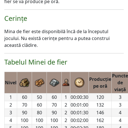
fier se va produce pe oră.
Cerințe
Mina de fier este disponibilă încă de la începutul
jocului. Nu există cerințe pentru a putea construi
această clădire.
Tabelul Minei de fier
Puncte
Producţie
Nivel
de
pe oră
viaţă
1
60
50
60
1
00:00:30
120
3
2
70
60
70
2
00:01:00
132
3
3
90
80
90
2
00:01:30
146
4
4
100
100
100
2
00:02:00
162
4