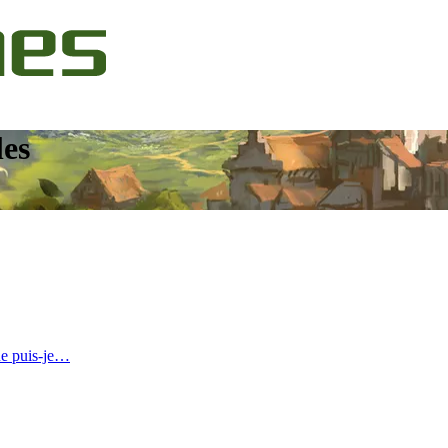
les
ue puis-je…