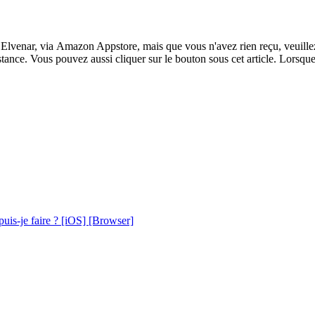
lvenar, via Amazon Appstore, mais que vous n'avez rien reçu, veuillez co
stance. Vous pouvez aussi cliquer sur le bouton sous cet article. Lorsqu
puis-je faire ? [iOS] [Browser]