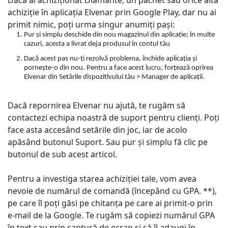
Dacă ai achiziționat Diamante, un pachet sau orice altă
achiziție în aplicația Elvenar prin Google Play, dar nu ai
primit nimic, poți urma singur anumiți pași:
Pur și simplu deschide din nou magazinul din aplicație; în multe
cazuri, acesta a livrat deja produsul în contul tău
Dacă acest pas nu-ți rezolvă problema, închide aplicația și
pornește-o din nou. Pentru a face acest lucru, forțează oprirea
Elvenar din Setările dispozitivului tău > Manager de aplicații.
Dacă repornirea Elvenar nu ajută, te rugăm să
contactezi echipa noastră de suport pentru clienți. Poți
face asta accesând setările din joc, iar de acolo
apăsând butonul Suport. Sau pur și simplu fă clic pe
butonul de sub acest articol.
Pentru a investiga starea achiziției tale, vom avea
nevoie de numărul de comandă (începând cu GPA. **),
pe care îl poți găsi pe chitanța pe care ai primit-o prin
e-mail de la Google. Te rugăm să copiezi numărul GPA
în text sau prin captură de ecran și să îl adaugi în