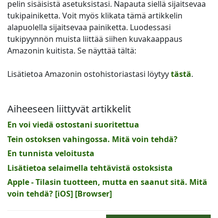
pelin sisäisistä asetuksistasi. Napauta siellä sijaitsevaa
tukipainiketta. Voit myös klikata tämä artikkelin
alapuolella sijaitsevaa painiketta. Luodessasi
tukipyynnön muista liittää siihen kuvakaappaus
Amazonin kuitista. Se näyttää tältä:
Lisätietoa Amazonin ostohistoriastasi löytyy
tästä
.
Aiheeseen liittyvät artikkelit
En voi viedä ostostani suoritettua
Tein ostoksen vahingossa. Mitä voin tehdä?
En tunnista veloitusta
Lisätietoa selaimella tehtävistä ostoksista
Apple - Tilasin tuotteen, mutta en saanut sitä. Mitä
voin tehdä? [iOS] [Browser]