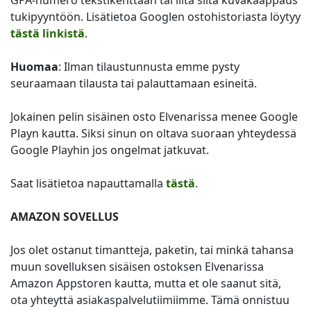
GPA-numero tekstikenttään tai liitä siitä kuvakaappaus
tukipyyntöön. Lisätietoa Googlen ostohistoriasta löytyy
tästä linkistä
.
Huomaa
: Ilman tilaustunnusta emme pysty
seuraamaan tilausta tai palauttamaan esineitä.
Jokainen pelin sisäinen osto Elvenarissa menee Google
Playn kautta. Siksi sinun on oltava suoraan yhteydessä
Google Playhin jos ongelmat jatkuvat.
Saat lisätietoa napauttamalla
tästä
.
AMAZON SOVELLUS
Jos olet ostanut timantteja, paketin, tai minkä tahansa
muun sovelluksen sisäisen ostoksen Elvenarissa
Amazon Appstoren kautta, mutta et ole saanut sitä,
ota yhteyttä asiakaspalvelutiimiimme. Tämä onnistuu