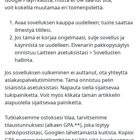
Google Playn kautta, mutta et ole saanut sitä,
voit kokeilla muutamaa eri toimenpidettä.
Avaa sovelluksen kauppa uudelleen; tuote saattaa
ilmestyä tilillesi.
Jos tämä ei korjaa ongelmaasi, sulje sovellus ja
käynnistä se uudelleen. Elvenarin pakkopysäytys
onnistuu Laitteen asetuksistasi > Sovellusten
hallinta.
Jos sovelluksen sulkeminen ei auttanut, ota yhteyttä
asiakaspalvelutiimiimme. Tämä onnistuu pelin
sisäisistä asetuksistasi. Napauta siellä sijaitsevaa
tukipainiketta. Voit myös klikata tämän artikkelin
alapuolella sijaitsevaa painiketta.
Tutkiaksemme ostoksesi tilaa, tarvitsemme
tilaustunnuksesi (alkaen GPA.**), joka löytyy
sähköpostistasi, Googlen lähettämästä kuitista. Kopioi