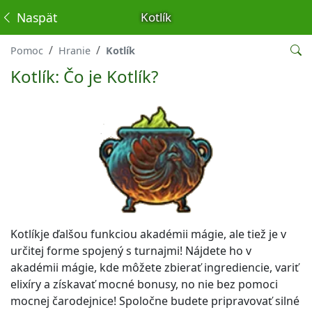
Naspäť
Kotlík
Pomoc
Hranie
Kotlík
Kotlík: Čo je Kotlík?
Kotlíkje ďalšou funkciou akadémii mágie, ale tiež je v
určitej forme spojený s turnajmi! Nájdete ho v
akadémii mágie, kde môžete zbierať ingrediencie, variť
elixíry a získavať mocné bonusy, no nie bez pomoci
mocnej čarodejnice! Spoločne budete pripravovať silné