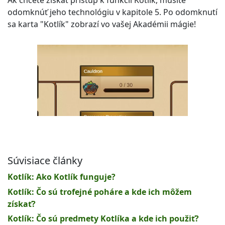
Ak chcete získať prístup k funkcii Kotlík, musíte
odomknúť jeho technológiu v kapitole 5. Po odomknutí
sa karta "Kotlík" zobrazí vo vašej Akadémii mágie!
Súvisiace články
Kotlík: Ako Kotlík funguje?
Kotlík: Čo sú trofejné poháre a kde ich môžem
získať?
Kotlík: Čo sú predmety Kotlíka a kde ich použiť?