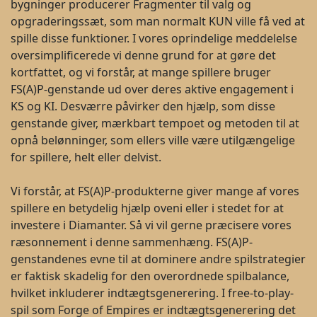
bygninger producerer Fragmenter til valg og
opgraderingssæt, som man normalt KUN ville få ved at
spille disse funktioner. I vores oprindelige meddelelse
oversimplificerede vi denne grund for at gøre det
kortfattet, og vi forstår, at mange spillere bruger
FS(A)P-genstande ud over deres aktive engagement i
KS og KI. Desværre påvirker den hjælp, som disse
genstande giver, mærkbart tempoet og metoden til at
opnå belønninger, som ellers ville være utilgængelige
for spillere, helt eller delvist.
Vi forstår, at FS(A)P-produkterne giver mange af vores
spillere en betydelig hjælp oveni eller i stedet for at
investere i Diamanter. Så vi vil gerne præcisere vores
ræsonnement i denne sammenhæng. FS(A)P-
genstandenes evne til at dominere andre spilstrategier
er faktisk skadelig for den overordnede spilbalance,
hvilket inkluderer indtægtsgenerering. I free-to-play-
spil som Forge of Empires er indtægtsgenerering det