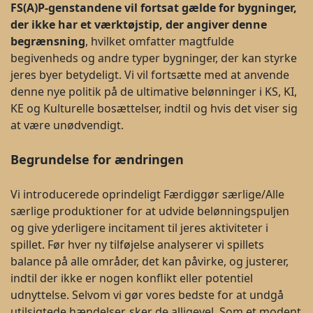
FS(A)P-genstandene vil fortsat gælde for bygninger,
der ikke har et værktøjstip, der angiver denne
begrænsning
, hvilket omfatter magtfulde
begivenheds og andre typer bygninger, der kan styrke
jeres byer betydeligt. Vi vil fortsætte med at anvende
denne nye politik på de ultimative belønninger i KS, KI,
KE og Kulturelle bosættelser, indtil og hvis det viser sig
at være unødvendigt.
Begrundelse for ændringen
Vi introducerede oprindeligt Færdiggør særlige/Alle
særlige produktioner for at udvide belønningspuljen
og give yderligere incitament til jeres aktiviteter i
spillet. Før hver ny tilføjelse analyserer vi spillets
balance på alle områder, det kan påvirke, og justerer,
indtil der ikke er nogen konflikt eller potentiel
udnyttelse. Selvom vi gør vores bedste for at undgå
utilsigtede hændelser, sker de alligevel. Som et modent