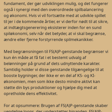
fundament, der gør udviklingen mulig, og det fungerer
også i synergi med den overordnede spilbalancering
og økonomi. Hvis vi vil fortsætte med at udvikle spillet
til jer i de kommende årtier, er vi derfor nødt til at sikre,
at indtægtsgenerering eksisterer inden for en sund
spiløkonomi, selv når det betyder, at vi skal begrænse,
ændre eller fjerne forstyrrende spilmekanikker.
Med begrænsningen til FS(A)P-genstande begrænser vi
kun én måde at få fat i et bestemt udvalg af
belønninger på grund af dets udnyttende karakter.
Samtidig holder vi disse genstande tilgængelige til at
booste bygninger, der ikke er en del af KS- og KI-
økonomien, men som ikke desto mindre aktivt kan
støtte din bys produktioner og hjælpe dig med at
opretholde dens effektivitet.
For at opsummere: Brugen af FS(A)P-genstande skaber
uendelige loops, der understøtter hinanden. FS(A)P-