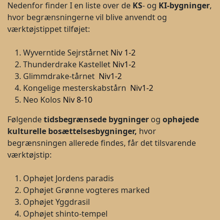
Nedenfor finder I en liste over de
KS
- og
KI-bygninger
,
hvor begrænsningerne vil blive anvendt og
værktøjstippet tilføjet:
Wyverntide Sejrstårnet
Niv 1-2
Thunderdrake Kastellet
Niv
1-2
Glimmdrake-tårnet
Niv
1-2
Kongelige mesterskabstårn
Niv
1-2
Neo Kolos
Niv
8-10
Følgende
tidsbegrænsede bygninger
og
ophøjede
kulturelle bosættelsesbygninger,
hvor
begrænsningen allerede findes, får det tilsvarende
værktøjstip:
Ophøjet Jordens paradis
Ophøjet Grønne vogteres marked
Ophøjet Yggdrasil
Ophøjet shinto-tempel