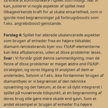
så enkle at kommunikere i spillet som muligt. Når vi
kan, justerer vi nogle aspekter af spillet med
tilbagevirkende kraft for at skabe ensartethed, som vi
gjorde med begrænsninger på forbrugsboosts som
f.eks. angrebsboost-genstande.
Forslag
4:
Spillet har allerede ubalancerede aspekter
som brugen af enheder frea en højere tidsalder,
diamant-/ønskebrønds byer osv. FS(A)P-elementerne
kan ikke afbalanceres, uden at disse problemer løses.
Svar
:
Vi forstår godt denne sammenligning, men de
fleste af disse problemer er meget ældre end FS(A)P-
strategien, og vores tilgang til analysen af dem er
anderledes. Selvom vi f.eks. ikke fordømmer brugen af
diamantbyer, er vi begrænset af den tekniske
opsætning og det faktum, at de er så dybt integreret i
spillet på nuværende tidspunkt, at en begrænsning af
deres brug ville gøre mere skade end gavn. Som et
andet eksempel er brugen af enheder fra højere