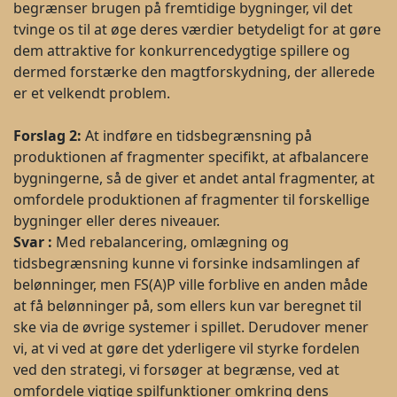
begrænser brugen på fremtidige bygninger, vil det
tvinge os til at øge deres værdier betydeligt for at gøre
dem attraktive for konkurrencedygtige spillere og
dermed forstærke den magtforskydning, der allerede
er et velkendt problem.
Forslag
2:
At indføre en tidsbegrænsning på
produktionen af fragmenter specifikt, at afbalancere
bygningerne, så de giver et andet antal fragmenter, at
omfordele produktionen af fragmenter til forskellige
bygninger eller deres niveauer.
Svar
:
Med rebalancering, omlægning og
tidsbegrænsning kunne vi forsinke indsamlingen af
belønninger, men FS(A)P ville forblive en anden måde
at få belønninger på, som ellers kun var beregnet til
ske via de øvrige systemer i spillet. Derudover mener
vi, at vi ved at gøre det yderligere vil styrke fordelen
ved den strategi, vi forsøger at begrænse, ved at
omfordele vigtige spilfunktioner omkring dens