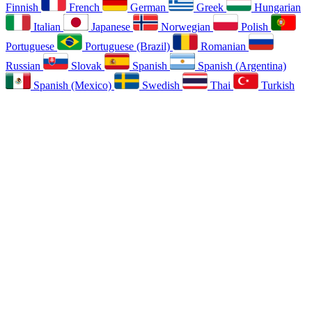
Finnish
French
German
Greek
Hungarian
Italian
Japanese
Norwegian
Polish
Portuguese
Portuguese (Brazil)
Romanian
Russian
Slovak
Spanish
Spanish (Argentina)
Spanish (Mexico)
Swedish
Thai
Turkish