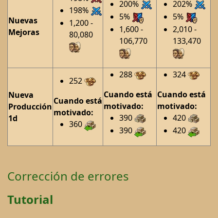
200%
202%
198%
5%
5%
Nuevas
1,200 -
1,600 -
2,010 -
Mejoras
80,080
106,770
133,470
288
324
252
Cuando está
Cuando está
Nueva
Cuando está
motivado:
motivado:
Producción
motivado:
390
420
1d
360
390
420
Corrección de errores
Tutorial