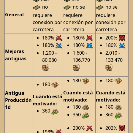
no
no se
no se
General
requiere
requiere
requiere
conexión por
conexión por
conexión por
carretera
carretera
carretera
180%
180%
200%
180%
180%
180%
Mejoras
1,200 -
1,600 -
2,010 -
antiguas
80,080
106,770
133,470
180
180
180
Cuando está
Cuando está
Antigua
Cuando está
motivado:
motivado:
Producción
motivado:
180
180
1d
360
360
360
200%
202%
198%