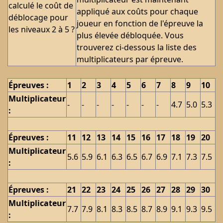
calculé le coût de
appliqué aux coûts pour chaque
déblocage pour
joueur en fonction de l'épreuve la
les niveaux 2 à 5 ?
plus élevée débloquée. Vous
trouverez ci-dessous la liste des
multiplicateurs par épreuve.
Épreuves :
1
2
3
4
5
6
7
8
9
10
Multiplicateur
-
-
-
-
-
-
-
4.7
5.0
5.3
:
Épreuves :
11
12
13
14
15
16
17
18
19
20
Multiplicateur
5.6
5.9
6.1
6.3
6.5
6.7
6.9
7.1
7.3
7.5
:
Épreuves :
21
22
23
24
25
26
27
28
29
30
Multiplicateur
7.7
7.9
8.1
8.3
8.5
8.7
8.9
9.1
9.3
9.5
: