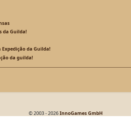
nsas
s da Guilda!
a Expedição da Guilda!
ção da guilda!
© 2003 - 2026
InnoGames GmbH
Dados Legais
-
Dados privados
-
Termos e Condições
- R. José Versolato, 101, 12° andar, Centro, São Bernardo do Camp