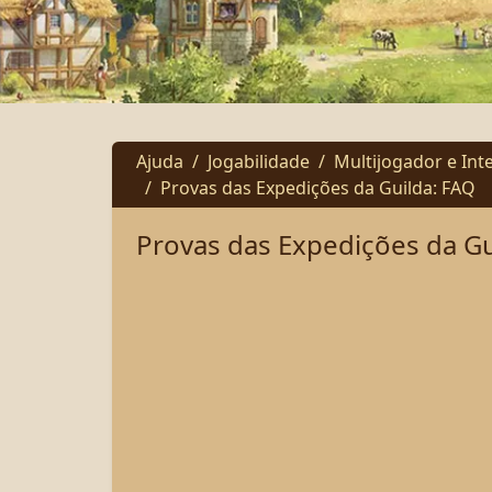
Ajuda
Jogabilidade
Multijogador e In
Provas das Expedições da Guilda: FAQ
Provas das Expedições da Gu