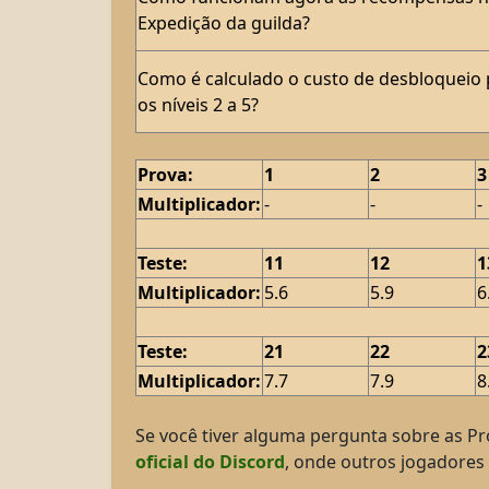
Expedição da guilda?
Como é calculado o custo de desbloqueio 
os níveis 2 a 5?
Prova:
1
2
3
Multiplicador:
-
-
-
Teste:
11
12
1
Multiplicador:
5.6
5.9
6
Teste:
21
22
2
Multiplicador:
7.7
7.9
8
Se você tiver alguma pergunta sobre as P
oficial do Discord
, onde outros jogadores 