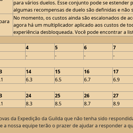
para vários duelos. Esse conjunto pode se estender po
algumas recompensas de duelo são definidas e não s
No momento, os custos ainda são escalonados de aco
para
agora há um multiplicador aplicado aos custos de t
experiência desbloqueada. Você pode encontrar a list
4
5
6
7
-
-
-
-
3
14
15
16
17
.1
6.3
6.5
6.7
6.9
3
24
25
26
27
.1
8.3
8.5
8.7
8.9
rovas da Expedição da Guilda que não tenha sido respondid
e a nossa equipe terão o prazer de ajudar a responder a q