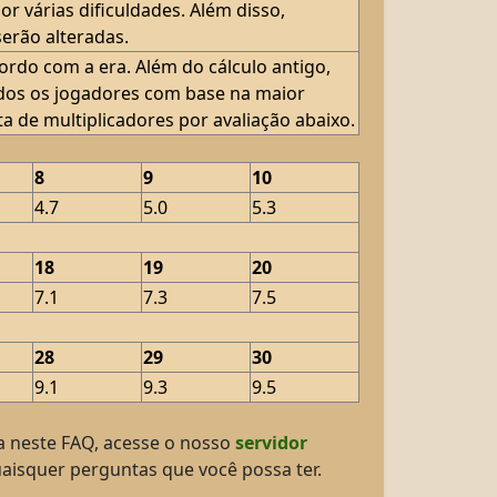
r várias dificuldades. Além disso,
erão alteradas.
rdo com a era. Além do cálculo antigo,
odos os jogadores com base na maior
a de multiplicadores por avaliação abaixo.
8
9
10
4.7
5.0
5.3
18
19
20
7.1
7.3
7.5
28
29
30
9.1
9.3
9.5
a neste FAQ, acesse o nosso
servidor
uaisquer perguntas que você possa ter.