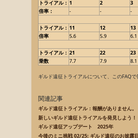
トライアル：
1
2
3
倍率：
-
-
-
トライアル：
11
12
13
倍率
5.6
5.9
6.1
トライアル：
21
22
23
乗数
7.7
7.9
8.1
ギルド遠征トライアルについて、このFAQ
関連記事
ギルド遠征トライアル：報酬がありません。
新しいギルド遠征トライアルを発見しよう！
ギルド遠征アップデート 2025年
今後のミニ挑戦 02/25: ギルド遠征のお披露