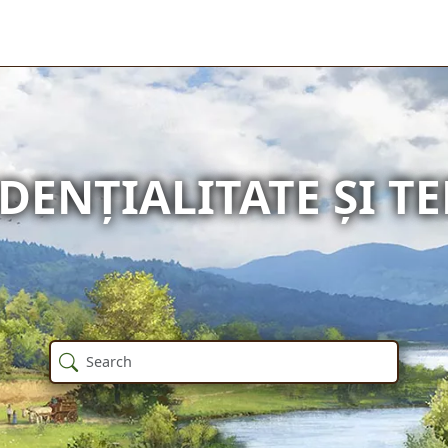
DENȚIALITATE ȘI T