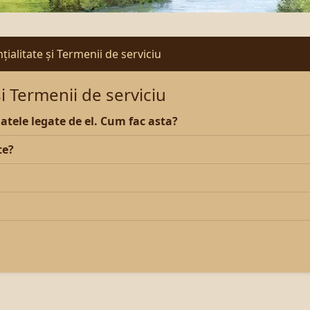
țialitate și Termenii de serviciu
și Termenii de serviciu
datele legate de el. Cum fac asta?
te?