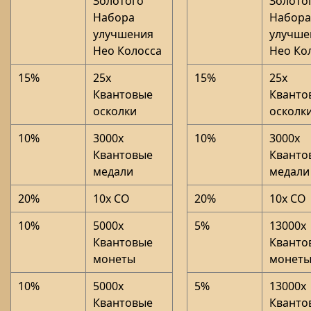
Золотого
Золото
Набора
Набора
улучшения
улучше
Нео Колосса
Нео Ко
15%
25x
15%
25x
Квантовые
Кванто
осколки
осколк
10%
3000x
10%
3000x
Квантовые
Кванто
медали
медали
20%
10x СО
20%
10x СО
10%
5000x
5%
13000x
Квантовые
Кванто
монеты
монет
10%
5000x
5%
13000x
Квантовые
Кванто