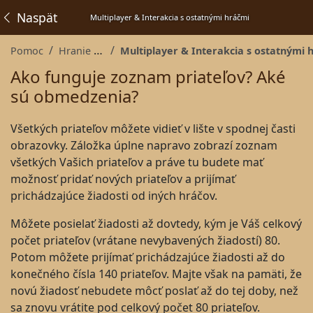
Naspäť
Multiplayer & Interakcia s ostatnými hráčmi
Pomoc
Hranie hry
Multiplayer & Interakcia s ostatnými hráčm
Ako funguje zoznam priateľov? Aké
sú obmedzenia?
Všetkých priateľov môžete vidieť v lište v spodnej časti
obrazovky. Záložka úplne napravo zobrazí zoznam
všetkých Vašich priateľov a práve tu budete mať
možnosť pridať nových priateľov a prijímať
prichádzajúce žiadosti od iných hráčov.
Môžete posielať žiadosti až dovtedy, kým je Váš celkový
počet priateľov (vrátane nevybavených žiadostí) 80.
Potom môžete prijímať prichádzajúce žiadosti až do
konečného čísla 140 priateľov. Majte však na pamäti, že
novú žiadosť nebudete môcť poslať až do tej doby, než
sa znovu vrátite pod celkový počet 80 priateľov.