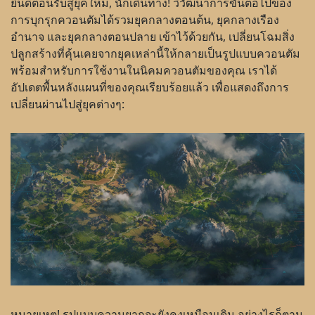
ยินดีต้อนรับสู่ยุคใหม่, นักเดินทาง! วิวัฒนาการขั้นต่อไปของ
การบุกรุกควอนตัมได้รวมยุคกลางตอนต้น, ยุคกลางเรือง
อำนาจ และยุคกลางตอนปลาย เข้าไว้ด้วยกัน, เปลี่ยนโฉมสิ่ง
ปลูกสร้างที่คุ้นเคยจากยุคเหล่านี้ให้กลายเป็นรูปแบบควอนตัม
พร้อมสำหรับการใช้งานในนิคมควอนตัมของคุณ เราได้
อัปเดตพื้นหลังแผนที่ของคุณเรียบร้อยแล้ว เพื่อแสดงถึงการ
เปลี่ยนผ่านไปสู่ยุคต่างๆ:
หมายเหตุ! รูปแบบความยากจะยังคงเหมือนเดิม อย่างไรก็ตาม