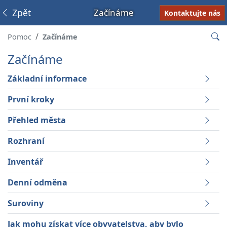
Zpět
Začínáme
Kontaktujte nás
Pomoc
Začínáme
Začínáme
Základní informace
První kroky
Přehled města
Rozhraní
Inventář
Denní odměna
Suroviny
Jak mohu získat více obyvatelstva, aby bylo