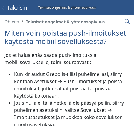
Takaisin
Tekniset ongelmat & yhteensopivuus
Ohjeita
Tekniset ongelmat & yhteensopivuus
Miten voin poistaa push-ilmoitukset
käytöstä mobiilisovelluksesta?
Jos et halua enää saada push-ilmoituksia
mobiilisovellukselle, toimi seuraavasti:
Kun kirjaudut Grepolis-tiliisi puhelimellasi, siirry
kohtaan Asetukset → Push-ilmoitukset ja poista
ilmoitukset, jotka haluat poistaa tai poistaa
käytöstä kokonaan.
Jos sinulla ei tällä hetkellä ole pääsyä peliin, siirry
puhelimen asetuksiin, valitse Sovellukset →
Ilmoitusasetukset ja muokkaa koko sovelluksen
ilmoitusasetuksia.