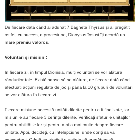
De fiecare dată când ai adunat 7 Baghete Thyrsus și ai pregătit
astfel, cu succes, o procesiune, Dionysus însuși îți acordă un
mare
premiu valoros
.
Voluntari și misiuni
:
În fiecare zi, în timpul Dionisia, mulți voluntari se vor alătura
rândurilor tale. Există șansa să se alăture, de fiecare dată când
efectuați acțiuni regulate de joc și până la 10 grupuri de voluntari
se vor alătura în fiecare zi.
Fiecare misiune necesită unități diferite pentru a fi finalizate, iar
misiunile au fiecare 3 cerințe diferite. Verificați sfaturile unităților
pentru abilitățile lor și pentru a afla mai multe despre fiecare
unitate. Apoi, decideți, cu înțelepciune, unde doriți să vă
concentrați. Odată ce trimiteți o unitate să pregătească