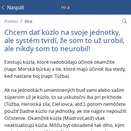
Naspäť
Hra
Pomoc
Hra
Chcem dať kúzlo na svoje jednotky,
ale systém tvrdí, že som to už urobil,
ale nikdy som to neurobil!
Existujú kúzla, ktoré nadobúdajú účinok okamžite
(napr. Morská búrka) a tie, ktoré majú účinok iba vtedy,
keď nastane boj (napr. Túžba).
Ak na jednotkách umiestnených buď vami alebo vašim
súperom už je kúzlo, to sa uskutoční iba pri príchode
(Túžba, Heroická sila, Cieľ lovca, atď.).
potom nemôžete
použiť žiadne kúzlo na jednotky, ak ste najprv nepoužili
Očistenie.
Okamžité kúzla (Múdrosť,atď) však
neaktualizujú kúzla. Môžu byť obsadené tak dlho, kým