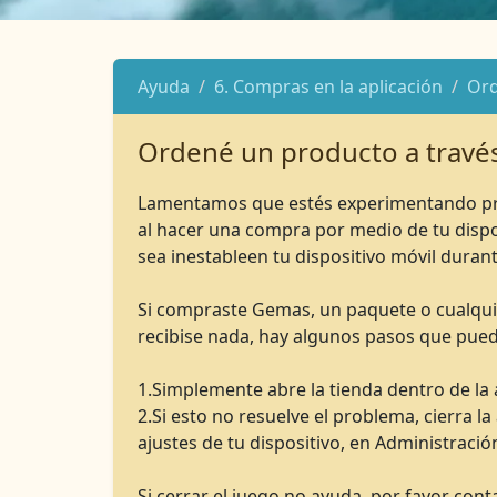
Ayuda
6. Compras en la aplicación
Ord
Ordené un producto a través 
Lamentamos que estés experimentando prob
al hacer una compra por medio de tu dispos
sea inestableen tu dispositivo móvil dura
Si compraste Gemas, un paquete o cualquier
recibise nada, hay algunos pasos que pue
1.Simplemente abre la tienda dentro de la 
2.Si esto no resuelve el problema, cierra l
ajustes de tu dispositivo, en Administració
Si cerrar el juego no ayuda, por favor co