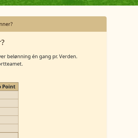
enner?
r?
ver belønning én gang pr. Verden.
ortteamet.
 Point