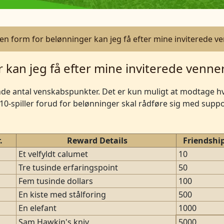
ken form for belønninger kan jeg få efter mine inviterede v
 kan jeg få efter mine inviterede venne
nde antal venskabspunkter. Det er kun muligt at modtage h
10-spiller forud for belønninger skal rådføre sig med supp
.
Reward Details
Friendship
Et velfyldt calumet
10
Tre tusinde erfaringspoint
50
Fem tusinde dollars
100
En kiste med stålforing
500
En elefant
1000
Sam Hawkin's kniv
5000