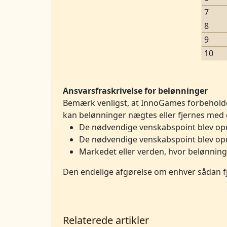
7
8
9
10
Ansvarsfraskrivelse for belønninger
Bemærk venligst, at InnoGames forbeholder 
kan belønninger nægtes eller fjernes med 
De nødvendige venskabspoint blev opnåe
De nødvendige venskabspoint blev opn
Markedet eller verden, hvor belønning
Den endelige afgørelse om enhver sådan fje
Relaterede artikler