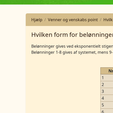
Hjælp
Venner og venskabs point
Hvil
Hvilken form for belønninger
Belønninger gives ved eksponentielt stige
Belønninger 1-8 gives af systemet, mens 9-
Nr
1
2
3
4
5
6