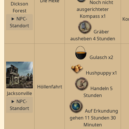
Die Hexe
Noch nicht
Dickson
ausgerichteter
Forest
Kompass x1
NPC-
Ko
Standort
Gräber
ausheben 4 Stunden
Gulasch x2
Hushpuppy x1
Höllenfahrt
Handeln 5
Jacksonville
Stunden
NPC-
Standort
Auf Erkundung
gehen 11 Stunden 30
Minuten