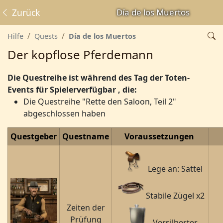
Zurück
Día de los Muertos
Hilfe
Quests
Día de los Muertos
Der kopflose Pferdemann
Die Questreihe ist während des Tag der Toten-
Events
für Spieler
verfügbar
, die:
Die Questreihe "Rette den Saloon, Teil 2"
abgeschlossen haben
Questgeber
Questname
Voraussetzungen
Lege an: Sattel
Stabile Zügel x2
Zeiten der
Prüfung
Versilberter