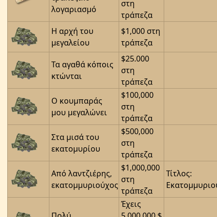
στη
λογαριασμό
τράπεζα
Η αρχή του
$1,000 στη
μεγαλείου
τράπεζα
$25.000
Τα αγαθά κόποις
στη
κτώνται
τράπεζα
$100,000
Ο κουμπαράς
στη
μου μεγαλώνει
τράπεζα
$500,000
Στα μισά του
στη
εκατομυρίου
τράπεζα
$1,000,000
Από λαντζιέρης,
Τίτλος:
στη
εκατομμυριούχος
Εκατομμυριο
τράπεζα
Έχεις
Πολύ
5.000.000 $