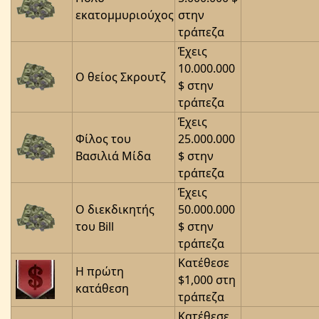
εκατομμυριούχος
στην
τράπεζα
Έχεις
10.000.000
Ο θείος Σκρουτζ
$ στην
τράπεζα
Έχεις
Φίλος του
25.000.000
Βασιλιά Μίδα
$ στην
τράπεζα
Έχεις
Ο διεκδικητής
50.000.000
του Bill
$ στην
τράπεζα
Κατέθεσε
Η πρώτη
$1,000 στη
κατάθεση
τράπεζα
Κατέθεσε