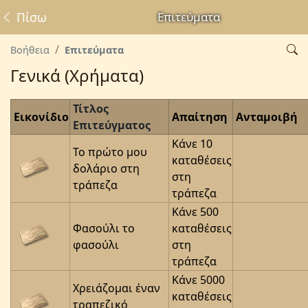
Πίσω
Επιτεύματα
Βοήθεια
Επιτεύματα
Γενικά (Χρήματα)
Τίτλος
Εικονίδιο
Απαίτηση
Ανταμοιβή
Επιτεύγματος
Κάνε 10
Το πρώτο μου
καταθέσεις
δολάριο στη
στη
τράπεζα
τράπεζα
Κάνε 500
Φασούλι το
καταθέσεις
φασούλι
στη
τράπεζα
Κάνε 5000
Χρειάζομαι έναν
καταθέσεις
τραπεζικό