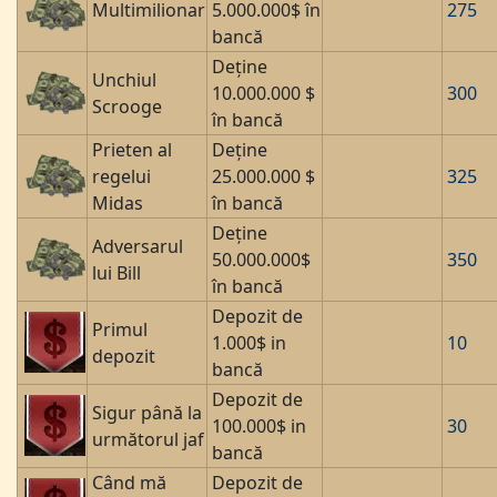
Multimilionar
5.000.000$ în
275
bancă
Deține
Unchiul
10.000.000 $
300
Scrooge
în bancă
Prieten al
Deține
regelui
25.000.000 $
325
Midas
în bancă
Deține
Adversarul
50.000.000$
350
lui Bill
în bancă
Depozit de
Primul
1.000$ in
10
depozit
bancă
Depozit de
Sigur până la
100.000$ in
30
următorul jaf
bancă
Când mă
Depozit de