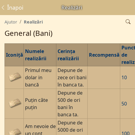
Înapoi
Realizări
Ajutor
Realizări
General (Bani)
Punc
Numele
Cerința
Iconiță
Recompensă
de
realizării
realizării
reali
Primul meu
Depune de
dolar in
zece ori bani
10
bancă
în banca ta.
Depune de
Puțin câte
500 de ori
50
puțin
bani în
banca ta.
Depune de
Am nevoie de
5000 de ori
un cont
100