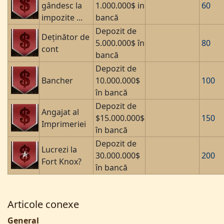
gândesc la
1.000.000$ in
60
impozite ...
bancă
Depozit de
Deținător de
5.000.000$ în
80
cont
bancă
Depozit de
Bancher
10.000.000$
100
în bancă
Depozit de
Angajat al
$15.000.000$
150
Imprimeriei
în bancă
Depozit de
Lucrezi la
30.000.000$
200
Fort Knox?
în bancă
Articole conexe
General