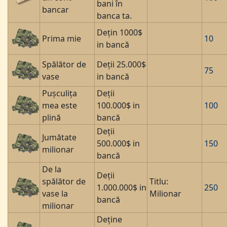
bani în
bancar
banca ta.
Dețin 1000$
Prima mie
10
in bancă
Spălător de
Deții 25.000$
75
vase
in bancă
Pușculița
Deții
mea este
100.000$ in
100
plină
bancă
Deții
Jumătate
500.000$ in
150
milionar
bancă
De la
Deții
spălător de
Titlu:
1.000.000$ in
250
vase la
Milionar
bancă
milionar
Deține