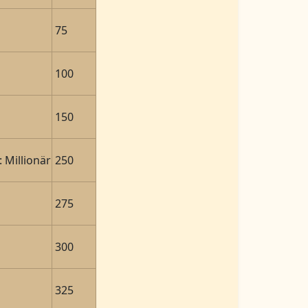
75
100
150
l: Millionär
250
275
300
325