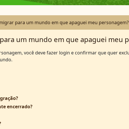
 migrar para um mundo em que apaguei meu personagem?
r para um mundo em que apaguei meu 
sonagem, você deve fazer login e confirmar que quer excl
mundo.
igração?
te encerrado?
?