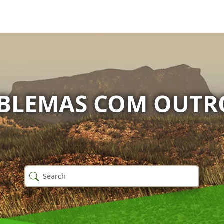
OBLEMAS COM OUTR