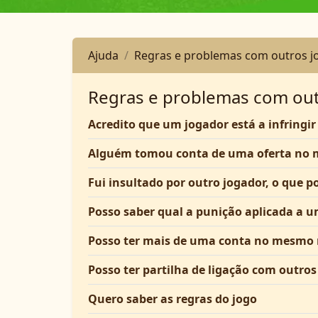
Ajuda
Regras e problemas com outros j
Regras e problemas com out
Acredito que um jogador está a infringir
Alguém tomou conta de uma oferta no m
Fui insultado por outro jogador, o que p
Posso saber qual a punição aplicada a 
Posso ter mais de uma conta no mesm
Posso ter partilha de ligação com outros
Quero saber as regras do jogo