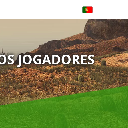
OS JOGADORES