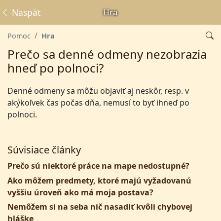
Naspäť
Hra
Pomoc
Hra
Prečo sa denné odmeny nezobrazia
hneď po polnoci?
Denné odmeny sa môžu objaviť aj neskôr, resp. v
akýkoľvek čas počas dňa, nemusí to byť ihneď po
polnoci.
Súvisiace články
Prečo sú niektoré práce na mape nedostupné?
Ako môžem predmety, ktoré majú vyžadovanú
vyššiu úroveň ako má moja postava?
Nemôžem si na seba nič nasadiť kvôli chybovej
hláške