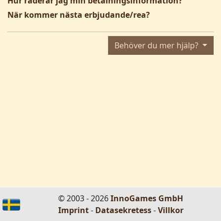
Hur raderar jag min betalningsinformation?
När kommer nästa erbjudande/rea?
Behöver du mer hjälp?
© 2003 - 2026
InnoGames GmbH
Imprint
-
Datasekretess
-
Villkor