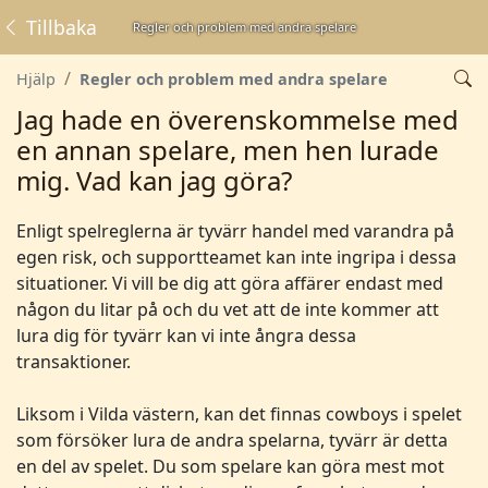
Tillbaka
Regler och problem med andra spelare
Hjälp
Regler och problem med andra spelare
Jag hade en överenskommelse med
en annan spelare, men hen lurade
mig. Vad kan jag göra?
Enligt spelreglerna är tyvärr handel med varandra på
egen risk, och supportteamet kan inte ingripa i dessa
situationer. Vi vill be dig att göra affärer endast med
någon du litar på och du vet att de inte kommer att
lura dig för tyvärr kan vi inte ångra dessa
transaktioner.
Liksom i Vilda västern, kan det finnas cowboys i spelet
som försöker lura de andra spelarna, tyvärr är detta
en del av spelet. Du som spelare kan göra mest mot