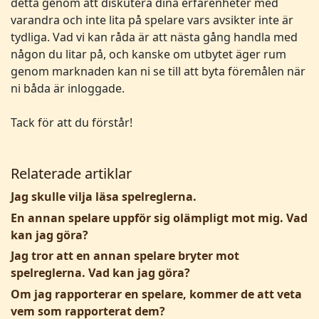
detta genom att diskutera dina erfarenheter med
varandra och inte lita på spelare vars avsikter inte är
tydliga. Vad vi kan råda är att nästa gång handla med
någon du litar på, och kanske om utbytet äger rum
genom marknaden kan ni se till att byta föremålen när
ni båda är inloggade.
Tack för att du förstår!
Relaterade artiklar
Jag skulle vilja läsa spelreglerna.
En annan spelare uppför sig olämpligt mot mig. Vad
kan jag göra?
Jag tror att en annan spelare bryter mot
spelreglerna. Vad kan jag göra?
Om jag rapporterar en spelare, kommer de att veta
vem som rapporterat dem?