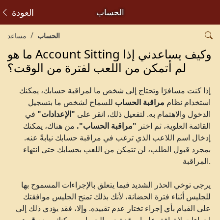
الحساب
العودة
الحساب
مساعد
ما هو Account Sitting وكيف يساعدني إذا
لم أتمكن من اللعب لفترة من الوقت؟
إذا كنت مسافرًا وتحتاج إلى شخص ما لمراقبة حسابك، يمكنك
استخدام نظام
مراقبة الحساب
للسماح لشخص ما بتسجيل
الدخول والاهتمام به. لتفعيل ذلك، انقر على
"الإعدادات"
في
القائمة العلوية، ثم اختر
"مراقبة الحساب".
من هناك، يمكنك
إدخال اسم اللاعب الذي ترغب في مراقبة حسابك نيابةً عنه.
بمجرد قبول الطلب، لن تتمكن من اللعب بحسابك حتى انتهاء
المراقبة.
يرجى توخي الحذر الشديد فيما يتعلق بالإجراءات المسموح بها
للجليس أثناء فترة الحضانة، لأنك بذلك تمنح الجليس موافقتك
على القيام بأي إجراء تختار عدم تقييده. وإلا، فقد يؤدي ذلك إلى