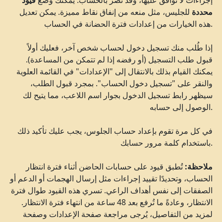
إجراءات لا توافق عليها، وقد تضر بالحساب. يمكنك وضع
قيود
محددة
للجليس، مثل منعه من إنفاق نقاط مميزة. يمكن تعديل
هذه الخيارات من إعدادات فترة الحضانة في الحساب.
إذا طُلب منك تسجيل دخول لحساب شخص آخر، فعليك أولاً
قبول طلب التسجيل (أو رفضه إذا لم تتمكن من المساعدة).
يمكنك القيام بذلك بالانتقال إلى "الإعدادات" في القائمة العلوية
والنقر على "تسجيل دخول الحساب". بمجرد قبول الطلب،
سيظهر رابط تسجيل الدخول بجوار اسم اللاعب، مما يتيح لك
الوصول إلى حسابه.
في كل مرة تقوم بإعداد حساب الجلوس، يجب عليك تأكيد ذلك
باستخدام كلمة مرور حسابك.
ملاحظة:
تُطبق قيود على حسابات الحاضن أثناء فترة انتظار
الحساب، وتحديدًا تقييد إجراءات مثل إرسال الهجمات أو الدعم أو
الصفقات إلى نفس أهداف الراعي. تسري هذه القيود طوال فترة
الانتظار، وعادةً ما تُرفع بعد 48 ساعة من انتهاء فترة الانتظار.
لمزيد من التفاصيل، يُرجى مراجعة صفحة الإعدادات وصفحة