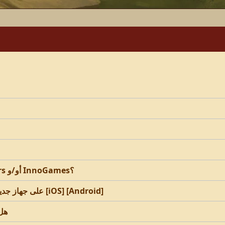
كيف يمكنني حذف جميع معلوماتي مع Tribal Wars أو/و InnoGames؟
هل يمكنني لعب Tribal Wars على جهاز جديد أو أجهزة متعددة؟ [iOS] [Android]
هل