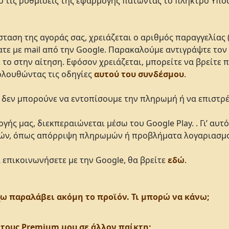
πό τις ρυθμίσεις της εφαρμογής πατώντας το πλήκτρο Υπο
αση της αγοράς σας, χρειάζεται ο αριθμός παραγγελίας (
ατε με mail από την Google. Παρακαλούμε αντιγράψτε τον
 το στην αίτηση. Εφόσον χρειάζεται, μπορείτε να βρείτε 
ολουθώντας τις οδηγίες
αυτού του συνδέσμου
.
ς δεν μπορούνε να εντοπίσουμε την πληρωμή ή να επιστρ
ής μας, διεκπεραιώνεται μέσω του Google Play. . Γι’ αυτ
ών, όπως απόρριψη πληρωμών ή προβλήματα λογαριασμ
 επικοινωνήσετε με την Google, θα βρείτε
εδώ
.
έχω παραλάβει ακόμη το προϊόν. Τι μπορώ να κάνω;
τους Premium μου σε άλλον παίκτη;